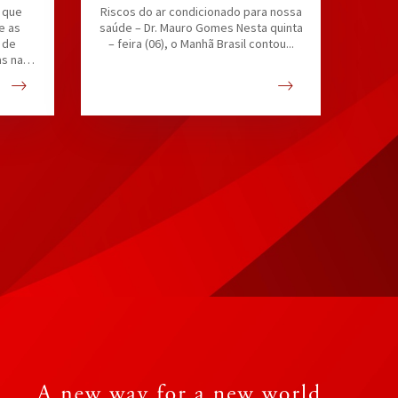
s que
Riscos do ar condicionado para nossa
e as
saúde – Dr. Mauro Gomes Nesta quinta
 de
– feira (06), o Manhã Brasil contou...
as na