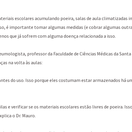
teriais escolares acumulando poeira, salas de aula climatizadas i
isso, é importante tomar algumas medidas (e cobrar algumas outra
uenos que já sofrem com alguma doença relacionada a isso.
neumologista, professor da Faculdade de Ciências Médicas da Santa 
ças na volta às aulas:
s antes do uso. Isso porque eles costumam estar armazenados há u
as e verificar se os materiais escolares estão livres de poeira. Isso
plica o Dr. Mauro.