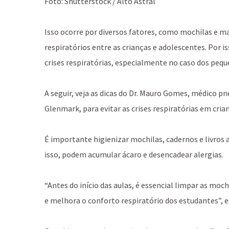
Foto: Shutterstock / Alto Astral
Isso ocorre por diversos fatores, como mochilas e ma
respiratórios entre as crianças e adolescentes. Por 
crises respiratórias, especialmente no caso dos peq
A seguir, veja as dicas do Dr. Mauro Gomes, médico p
Glenmark, para evitar as crises respiratórias em crian
É importante higienizar mochilas, cadernos e livro
isso, podem acumular ácaro e desencadear alergias.
“Antes do início das aulas, é essencial limpar as mochil
e melhora o conforto respiratório dos estudantes”, ex