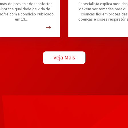
rmas de prevenir desconfortos
Especialista explica medida
lhorar a qualidade de vida de
devem ser tomadas para qu
ofre com a condição Publicado
crianças fiquem protegidas
em 13...
doenças e crises respiratóri
escola...
Veja Mais