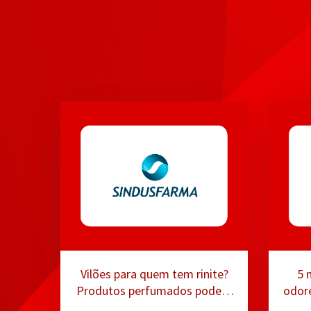
Vilões para quem tem rinite?
5 
Produtos perfumados podem
odore
irritar as vias respiratórias