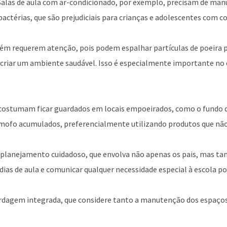
 Salas de aula com ar-condicionado, por exemplo, precisam de ma
térias, que são prejudiciais para crianças e adolescentes com con
ém requerem atenção, pois podem espalhar partículas de poeira p
 criar um ambiente saudável. Isso é especialmente importante no 
costumam ficar guardados em locais empoeirados, como o fundo do
 mofo acumulados, preferencialmente utilizando produtos que não
planejamento cuidadoso, que envolva não apenas os pais, mas tam
 dias de aula e comunicar qualquer necessidade especial à escola p
agem integrada, que considere tanto a manutenção dos espaços fí