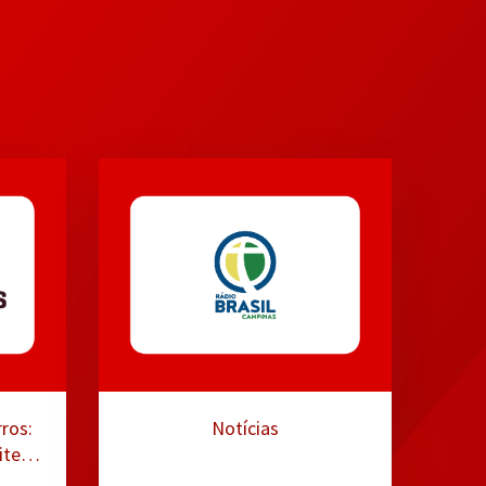
ros:
Notícias
ites e