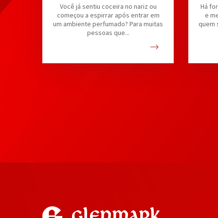
Você já sentiu coceira no nariz ou
Há fo
começou a espirrar após entrar em
e me
um ambiente perfumado? Para muitas
quem s
pessoas que...