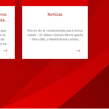
ros:
Notícias
ites e
s que
Riscos do ar condicionado para nossa
e as
saúde – Dr. Mauro Gomes Nesta quinta
 de
– feira (06), o Manhã Brasil contou...
as na