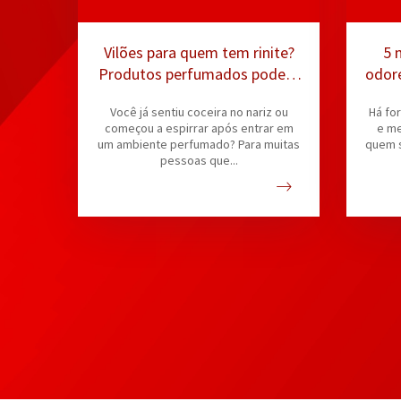
Vilões para quem tem rinite?
5 
Produtos perfumados podem
odore
irritar as vias respiratórias
Você já sentiu coceira no nariz ou
Há fo
começou a espirrar após entrar em
e me
um ambiente perfumado? Para muitas
quem s
pessoas que...