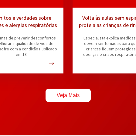
mitos e verdades sobre
Volta às aulas sem espir
s e alergias respiratórias
proteja as crianças de rin
asma
rmas de prevenir desconfortos
Especialista explica medida
lhorar a qualidade de vida de
devem ser tomadas para qu
ofre com a condição Publicado
crianças fiquem protegidas
em 13...
doenças e crises respiratóri
escola...
Veja Mais